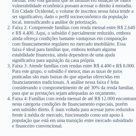
mensal. Isso visa garantir que as famílias em situação de maior
vulnerabilidade econômica possam acessar o direito à moradia.
Em Cidade Ocidental, o volume de inscritos nessa faixa tende a
ser significativo, dado o perfil socioeconômico da população
local, intensificando a análise de priorização.
Faixa 2: Compreende famílias com renda mensal entre R$ 2.640
e R$ 4.400. Aqui, o subsídio é parcialmente reduzido, embora
ainda ofereça condições bastante vantajosas em comparação
com financiamentos regulares no mercado imobiliário. Essa
faixa é ideal para famílias que, embora tenham alguma
estabilidade financeira, ainda dependem de uma ajuda
significativa para aquisição da casa própria.
Faixa 3: Atende famílias com rendas entre R$ 4.400 e R$ 8.000.
Para este grupo, o subsídio é menor, mas as taxas de juros
praticadas são mais baixas do que aquelas oferecidas em
financiamentos tradicionais. A análise nessa faixa é feita
considerando o comprometimento de até 30% da renda familiar,
para que as prestações sejam adequadas ao orçamento.
Faixa 4: Famílias com renda mensal de até R$ 12.000 encontram
nesta categoria condições de financiamento especiais, porém
sem subsídio direto. É mais voltada para acessar juros reduzidos
frente à média de mercado, funcionando como um apoio à
população que está em uma transição entre mercado subsidiado
e financeiro convencional.