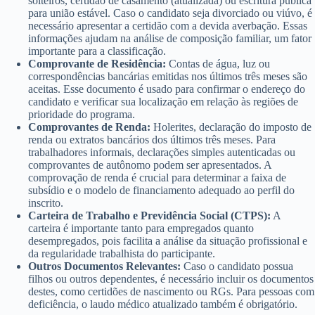
solteiros, certidão de casamento (atualizada) ou escritura pública
para união estável. Caso o candidato seja divorciado ou viúvo, é
necessário apresentar a certidão com a devida averbação. Essas
informações ajudam na análise de composição familiar, um fator
importante para a classificação.
Comprovante de Residência:
Contas de água, luz ou
correspondências bancárias emitidas nos últimos três meses são
aceitas. Esse documento é usado para confirmar o endereço do
candidato e verificar sua localização em relação às regiões de
prioridade do programa.
Comprovantes de Renda:
Holerites, declaração do imposto de
renda ou extratos bancários dos últimos três meses. Para
trabalhadores informais, declarações simples autenticadas ou
comprovantes de autônomo podem ser apresentados. A
comprovação de renda é crucial para determinar a faixa de
subsídio e o modelo de financiamento adequado ao perfil do
inscrito.
Carteira de Trabalho e Previdência Social (CTPS):
A
carteira é importante tanto para empregados quanto
desempregados, pois facilita a análise da situação profissional e
da regularidade trabalhista do participante.
Outros Documentos Relevantes:
Caso o candidato possua
filhos ou outros dependentes, é necessário incluir os documentos
destes, como certidões de nascimento ou RGs. Para pessoas com
deficiência, o laudo médico atualizado também é obrigatório.