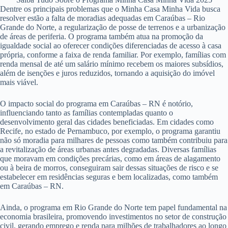
Dentre os principais problemas que o Minha Casa Minha Vida busca
resolver estão a falta de moradias adequadas em Caraúbas – Rio
Grande do Norte, a regularização de posse de terrenos e a urbanização
de áreas de periferia. O programa também atua na promoção da
igualdade social ao oferecer condições diferenciadas de acesso à casa
própria, conforme a faixa de renda familiar. Por exemplo, famílias com
renda mensal de até um salário mínimo recebem os maiores subsídios,
além de isenções e juros reduzidos, tornando a aquisição do imóvel
mais viável.
O impacto social do programa em Caraúbas – RN é notório,
influenciando tanto as famílias contempladas quanto o
desenvolvimento geral das cidades beneficiadas. Em cidades como
Recife, no estado de Pernambuco, por exemplo, o programa garantiu
não só moradia para milhares de pessoas como também contribuiu para
a revitalização de áreas urbanas antes degradadas. Diversas famílias
que moravam em condições precárias, como em áreas de alagamento
ou à beira de morros, conseguiram sair dessas situações de risco e se
estabelecer em residências seguras e bem localizadas, como também
em Caraúbas – RN.
Ainda, o programa em Rio Grande do Norte tem papel fundamental na
economia brasileira, promovendo investimentos no setor de construção
civil, gerando emprego e renda para milhões de trabalhadores ao longo