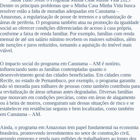
Dentre os principais problemas que o Minha Casa Minha Vida busca
resolver estão a falta de moradias adequadas em Canutama –
Amazonas, a regularização de posse de terrenos e a urbanização de
áreas de periferia. O programa também atua na promoção da igualdade
social ao oferecer condições diferenciadas de acesso à casa própria,
conforme a faixa de renda familiar. Por exemplo, famílias com renda
mensal de até um salário mínimo recebem os maiores subsídios, além
de isenções e juros reduzidos, tornando a aquisição do imóvel mais
viável.
O impacto social do programa em Canutama – AM é notório,
influenciando tanto as famílias contempladas quanto o
desenvolvimento geral das cidades beneficiadas. Em cidades como
Recife, no estado de Pernambuco, por exemplo, o programa garantiu
não só moradia para milhares de pessoas como também contribuiu para
a revitalização de áreas urbanas antes degradadas. Diversas famílias
que moravam em condições precárias, como em áreas de alagamento
ou à beira de morros, conseguiram sair dessas situações de risco e se
estabelecer em residências seguras e bem localizadas, como também
em Canutama – AM.
Ainda, o programa em Amazonas tem papel fundamental na economia
brasileira, promovendo investimentos no setor de construção civil,
gerando emprego e renda para milhões de trabalhadores ao longo dos