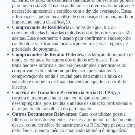
solteiros, certidão de casamento (atualizada) ou escritura pública
para união estável. Caso o candidato seja divorciado ou viúvo, é
necessário apresentar a certidão com a devida averbação. Essas
informações ajudam na análise de composição familiar, um fator
importante para a classificação.
Comprovante de Residência:
Contas de água, luz ou
correspondências bancárias emitidas nos últimos três meses são
aceitas. Esse documento é usado para confirmar o endereço do
candidato e verificar sua localização em relação às regiões de
prioridade do programa.
Comprovantes de Renda:
Holerites, declaração do imposto de
renda ou extratos bancários dos últimos três meses. Para
trabalhadores informais, declarações simples autenticadas ou
comprovantes de autônomo podem ser apresentados. A
comprovação de renda é crucial para determinar a faixa de
subsídio e o modelo de financiamento adequado ao perfil do
inscrito.
Carteira de Trabalho e Previdência Social (CTPS):
A
carteira é importante tanto para empregados quanto
desempregados, pois facilita a análise da situação profissional e
da regularidade trabalhista do participante.
Outros Documentos Relevantes:
Caso o candidato possua
filhos ou outros dependentes, é necessário incluir os documentos
destes, como certidões de nascimento ou RGs. Para pessoas com
deficiência, o laudo médico atualizado também é obrigatório.