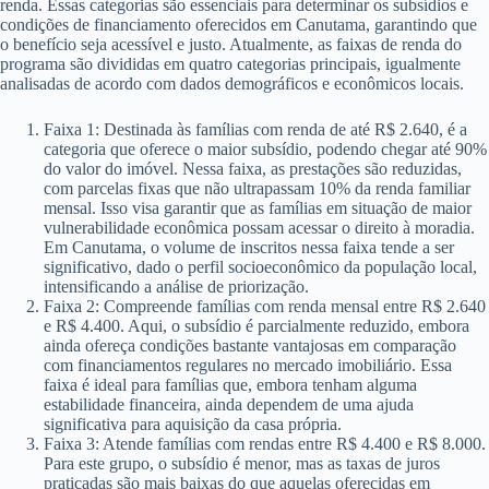
renda. Essas categorias são essenciais para determinar os subsídios e
condições de financiamento oferecidos em Canutama, garantindo que
o benefício seja acessível e justo. Atualmente, as faixas de renda do
programa são divididas em quatro categorias principais, igualmente
analisadas de acordo com dados demográficos e econômicos locais.
Faixa 1: Destinada às famílias com renda de até R$ 2.640, é a
categoria que oferece o maior subsídio, podendo chegar até 90%
do valor do imóvel. Nessa faixa, as prestações são reduzidas,
com parcelas fixas que não ultrapassam 10% da renda familiar
mensal. Isso visa garantir que as famílias em situação de maior
vulnerabilidade econômica possam acessar o direito à moradia.
Em Canutama, o volume de inscritos nessa faixa tende a ser
significativo, dado o perfil socioeconômico da população local,
intensificando a análise de priorização.
Faixa 2: Compreende famílias com renda mensal entre R$ 2.640
e R$ 4.400. Aqui, o subsídio é parcialmente reduzido, embora
ainda ofereça condições bastante vantajosas em comparação
com financiamentos regulares no mercado imobiliário. Essa
faixa é ideal para famílias que, embora tenham alguma
estabilidade financeira, ainda dependem de uma ajuda
significativa para aquisição da casa própria.
Faixa 3: Atende famílias com rendas entre R$ 4.400 e R$ 8.000.
Para este grupo, o subsídio é menor, mas as taxas de juros
praticadas são mais baixas do que aquelas oferecidas em