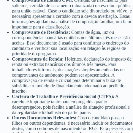
Comprovante de Estado Civil:
Certidão de nascimento para
solteiros, certidão de casamento (atualizada) ou escritura pública
para união estável. Caso o candidato seja divorciado ou viúvo, é
necessário apresentar a certidão com a devida averbação. Essas
informações ajudam na análise de composição familiar, um fator
importante para a classificação.
Comprovante de Residência:
Contas de água, luz ou
correspondências bancárias emitidas nos últimos três meses são
aceitas. Esse documento é usado para confirmar o endereço do
candidato e verificar sua localização em relação às regiões de
prioridade do programa.
Comprovantes de Renda:
Holerites, declaração do imposto de
renda ou extratos bancários dos últimos três meses. Para
trabalhadores informais, declarações simples autenticadas ou
comprovantes de autônomo podem ser apresentados. A
comprovação de renda é crucial para determinar a faixa de
subsídio e o modelo de financiamento adequado ao perfil do
inscrito.
Carteira de Trabalho e Previdência Social (CTPS):
A
carteira é importante tanto para empregados quanto
desempregados, pois facilita a análise da situação profissional e
da regularidade trabalhista do participante.
Outros Documentos Relevantes:
Caso o candidato possua
filhos ou outros dependentes, é necessário incluir os documentos
destes, como certidões de nascimento ou RGs. Para pessoas com