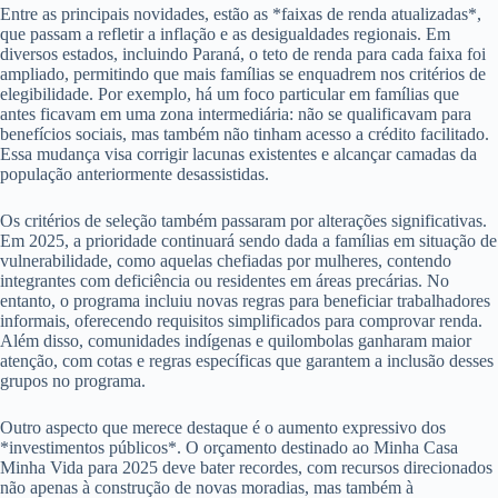
Entre as principais novidades, estão as *faixas de renda atualizadas*,
que passam a refletir a inflação e as desigualdades regionais. Em
diversos estados, incluindo Paraná, o teto de renda para cada faixa foi
ampliado, permitindo que mais famílias se enquadrem nos critérios de
elegibilidade. Por exemplo, há um foco particular em famílias que
antes ficavam em uma zona intermediária: não se qualificavam para
benefícios sociais, mas também não tinham acesso a crédito facilitado.
Essa mudança visa corrigir lacunas existentes e alcançar camadas da
população anteriormente desassistidas.
Os critérios de seleção também passaram por alterações significativas.
Em 2025, a prioridade continuará sendo dada a famílias em situação de
vulnerabilidade, como aquelas chefiadas por mulheres, contendo
integrantes com deficiência ou residentes em áreas precárias. No
entanto, o programa incluiu novas regras para beneficiar trabalhadores
informais, oferecendo requisitos simplificados para comprovar renda.
Além disso, comunidades indígenas e quilombolas ganharam maior
atenção, com cotas e regras específicas que garantem a inclusão desses
grupos no programa.
Outro aspecto que merece destaque é o aumento expressivo dos
*investimentos públicos*. O orçamento destinado ao Minha Casa
Minha Vida para 2025 deve bater recordes, com recursos direcionados
não apenas à construção de novas moradias, mas também à