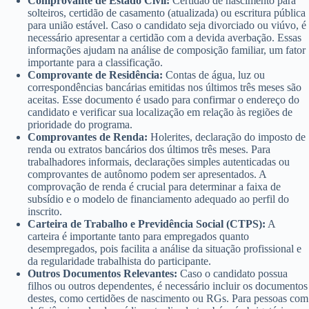
Comprovante de Estado Civil:
Certidão de nascimento para
solteiros, certidão de casamento (atualizada) ou escritura pública
para união estável. Caso o candidato seja divorciado ou viúvo, é
necessário apresentar a certidão com a devida averbação. Essas
informações ajudam na análise de composição familiar, um fator
importante para a classificação.
Comprovante de Residência:
Contas de água, luz ou
correspondências bancárias emitidas nos últimos três meses são
aceitas. Esse documento é usado para confirmar o endereço do
candidato e verificar sua localização em relação às regiões de
prioridade do programa.
Comprovantes de Renda:
Holerites, declaração do imposto de
renda ou extratos bancários dos últimos três meses. Para
trabalhadores informais, declarações simples autenticadas ou
comprovantes de autônomo podem ser apresentados. A
comprovação de renda é crucial para determinar a faixa de
subsídio e o modelo de financiamento adequado ao perfil do
inscrito.
Carteira de Trabalho e Previdência Social (CTPS):
A
carteira é importante tanto para empregados quanto
desempregados, pois facilita a análise da situação profissional e
da regularidade trabalhista do participante.
Outros Documentos Relevantes:
Caso o candidato possua
filhos ou outros dependentes, é necessário incluir os documentos
destes, como certidões de nascimento ou RGs. Para pessoas com