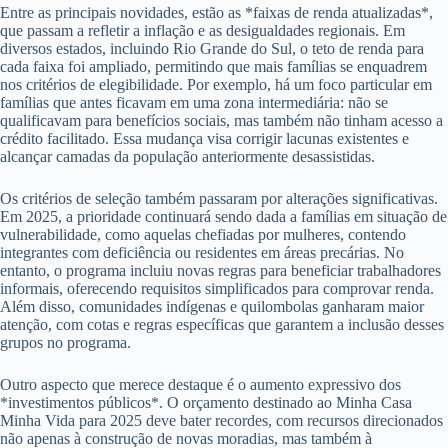
Entre as principais novidades, estão as *faixas de renda atualizadas*,
que passam a refletir a inflação e as desigualdades regionais. Em
diversos estados, incluindo Rio Grande do Sul, o teto de renda para
cada faixa foi ampliado, permitindo que mais famílias se enquadrem
nos critérios de elegibilidade. Por exemplo, há um foco particular em
famílias que antes ficavam em uma zona intermediária: não se
qualificavam para benefícios sociais, mas também não tinham acesso a
crédito facilitado. Essa mudança visa corrigir lacunas existentes e
alcançar camadas da população anteriormente desassistidas.
Os critérios de seleção também passaram por alterações significativas.
Em 2025, a prioridade continuará sendo dada a famílias em situação de
vulnerabilidade, como aquelas chefiadas por mulheres, contendo
integrantes com deficiência ou residentes em áreas precárias. No
entanto, o programa incluiu novas regras para beneficiar trabalhadores
informais, oferecendo requisitos simplificados para comprovar renda.
Além disso, comunidades indígenas e quilombolas ganharam maior
atenção, com cotas e regras específicas que garantem a inclusão desses
grupos no programa.
Outro aspecto que merece destaque é o aumento expressivo dos
*investimentos públicos*. O orçamento destinado ao Minha Casa
Minha Vida para 2025 deve bater recordes, com recursos direcionados
não apenas à construção de novas moradias, mas também à