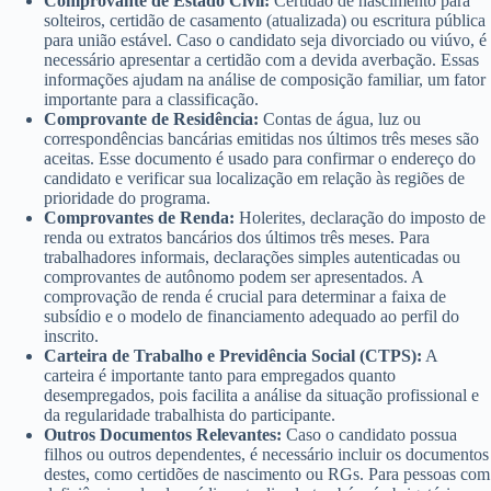
Comprovante de Estado Civil:
Certidão de nascimento para
solteiros, certidão de casamento (atualizada) ou escritura pública
para união estável. Caso o candidato seja divorciado ou viúvo, é
necessário apresentar a certidão com a devida averbação. Essas
informações ajudam na análise de composição familiar, um fator
importante para a classificação.
Comprovante de Residência:
Contas de água, luz ou
correspondências bancárias emitidas nos últimos três meses são
aceitas. Esse documento é usado para confirmar o endereço do
candidato e verificar sua localização em relação às regiões de
prioridade do programa.
Comprovantes de Renda:
Holerites, declaração do imposto de
renda ou extratos bancários dos últimos três meses. Para
trabalhadores informais, declarações simples autenticadas ou
comprovantes de autônomo podem ser apresentados. A
comprovação de renda é crucial para determinar a faixa de
subsídio e o modelo de financiamento adequado ao perfil do
inscrito.
Carteira de Trabalho e Previdência Social (CTPS):
A
carteira é importante tanto para empregados quanto
desempregados, pois facilita a análise da situação profissional e
da regularidade trabalhista do participante.
Outros Documentos Relevantes:
Caso o candidato possua
filhos ou outros dependentes, é necessário incluir os documentos
destes, como certidões de nascimento ou RGs. Para pessoas com