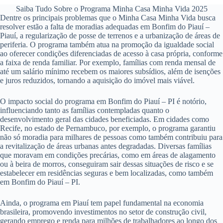
Saiba Tudo Sobre o Programa Minha Casa Minha Vida 2025
Dentre os principais problemas que o Minha Casa Minha Vida busca
resolver estão a falta de moradias adequadas em Bonfim do Piauí –
Piauí, a regularização de posse de terrenos e a urbanização de áreas de
periferia. O programa também atua na promoção da igualdade social
ao oferecer condições diferenciadas de acesso à casa própria, conforme
a faixa de renda familiar. Por exemplo, famílias com renda mensal de
até um salário mínimo recebem os maiores subsídios, além de isenções
e juros reduzidos, tornando a aquisição do imóvel mais viável.
O impacto social do programa em Bonfim do Piauí – PI é notório,
influenciando tanto as famílias contempladas quanto o
desenvolvimento geral das cidades beneficiadas. Em cidades como
Recife, no estado de Pernambuco, por exemplo, o programa garantiu
não só moradia para milhares de pessoas como também contribuiu para
a revitalização de áreas urbanas antes degradadas. Diversas famílias
que moravam em condições precárias, como em áreas de alagamento
ou à beira de morros, conseguiram sair dessas situações de risco e se
estabelecer em residências seguras e bem localizadas, como também
em Bonfim do Piauí – PI.
Ainda, o programa em Piauí tem papel fundamental na economia
brasileira, promovendo investimentos no setor de construção civil,
gerando emprego e renda para milhões de trabalhadores ao longo dos