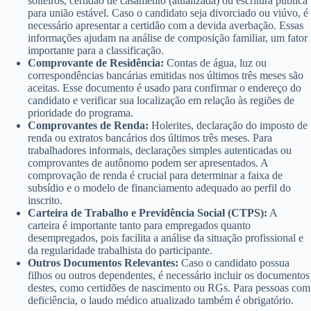
solteiros, certidão de casamento (atualizada) ou escritura pública
para união estável. Caso o candidato seja divorciado ou viúvo, é
necessário apresentar a certidão com a devida averbação. Essas
informações ajudam na análise de composição familiar, um fator
importante para a classificação.
Comprovante de Residência:
Contas de água, luz ou
correspondências bancárias emitidas nos últimos três meses são
aceitas. Esse documento é usado para confirmar o endereço do
candidato e verificar sua localização em relação às regiões de
prioridade do programa.
Comprovantes de Renda:
Holerites, declaração do imposto de
renda ou extratos bancários dos últimos três meses. Para
trabalhadores informais, declarações simples autenticadas ou
comprovantes de autônomo podem ser apresentados. A
comprovação de renda é crucial para determinar a faixa de
subsídio e o modelo de financiamento adequado ao perfil do
inscrito.
Carteira de Trabalho e Previdência Social (CTPS):
A
carteira é importante tanto para empregados quanto
desempregados, pois facilita a análise da situação profissional e
da regularidade trabalhista do participante.
Outros Documentos Relevantes:
Caso o candidato possua
filhos ou outros dependentes, é necessário incluir os documentos
destes, como certidões de nascimento ou RGs. Para pessoas com
deficiência, o laudo médico atualizado também é obrigatório.