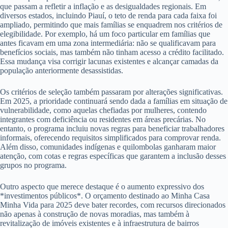
que passam a refletir a inflação e as desigualdades regionais. Em
diversos estados, incluindo Piauí, o teto de renda para cada faixa foi
ampliado, permitindo que mais famílias se enquadrem nos critérios de
elegibilidade. Por exemplo, há um foco particular em famílias que
antes ficavam em uma zona intermediária: não se qualificavam para
benefícios sociais, mas também não tinham acesso a crédito facilitado.
Essa mudança visa corrigir lacunas existentes e alcançar camadas da
população anteriormente desassistidas.
Os critérios de seleção também passaram por alterações significativas.
Em 2025, a prioridade continuará sendo dada a famílias em situação de
vulnerabilidade, como aquelas chefiadas por mulheres, contendo
integrantes com deficiência ou residentes em áreas precárias. No
entanto, o programa incluiu novas regras para beneficiar trabalhadores
informais, oferecendo requisitos simplificados para comprovar renda.
Além disso, comunidades indígenas e quilombolas ganharam maior
atenção, com cotas e regras específicas que garantem a inclusão desses
grupos no programa.
Outro aspecto que merece destaque é o aumento expressivo dos
*investimentos públicos*. O orçamento destinado ao Minha Casa
Minha Vida para 2025 deve bater recordes, com recursos direcionados
não apenas à construção de novas moradias, mas também à
revitalização de imóveis existentes e à infraestrutura de bairros