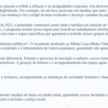
ue passam a refletir a inflação e as desigualdades regionais. Em diversos
elegibilidade. Por exemplo, há um foco particular em famílias que ante
 Essa mudança visa corrigir lacunas existentes e alcançar camadas da po
 Em 2025, a prioridade continuará sendo dada a famílias em situação de
to, o programa incluiu novas regras para beneficiar trabalhadores infor
om cotas e regras específicas que garantem a inclusão desses grupos 
timentos públicos*. O orçamento destinado ao Minha Casa Minha Vida 
existentes e à infraestrutura de bairros populares, garantindo não ape
 diferencial. Durante o processo de inscrição e cadastro, novos sistema
benefícios. A geração de boletos e o acompanhamento das etapas agora p
 inclusivo, acompanhando as mudanças da sociedade brasileira e dando 
er famílias de baixa ou média renda, garantindo acesso facilitado à m
om a inclusão e justiça social.