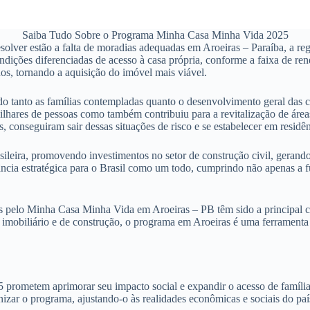
Saiba Tudo Sobre o Programa Minha Casa Minha Vida 2025
ver estão a falta de moradias adequadas em Aroeiras – Paraíba, a regul
ições diferenciadas de acesso à casa própria, conforme a faixa de rend
os, tornando a aquisição do imóvel mais viável.
do tanto as famílias contempladas quanto o desenvolvimento geral das 
lhares de pessoas como também contribuiu para a revitalização de áre
, conseguiram sair dessas situações de risco e se estabelecer em resi
leira, promovendo investimentos no setor de construção civil, gerando
tância estratégica para o Brasil como um todo, cumprindo não apenas 
 pelo Minha Casa Minha Vida em Aroeiras – PB têm sido a principal co
imobiliário e de construção, o programa em Aroeiras é uma ferramenta 
metem aprimorar seu impacto social e expandir o acesso de famílias n
zar o programa, ajustando-o às realidades econômicas e sociais do paí