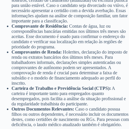
solteiros, certidão de casamento (atualizada) ou escritura pública
para união estável. Caso o candidato seja divorciado ou viúvo, é
necessário apresentar a certidão com a devida averbação. Essas
informações ajudam na análise de composição familiar, um fator
importante para a classificação.
Comprovante de Residência:
Contas de água, luz ou
correspondências bancárias emitidas nos últimos três meses são
aceitas. Esse documento é usado para confirmar o endereço do
candidato e verificar sua localização em relação às regiões de
prioridade do programa.
Comprovantes de Renda:
Holerites, declaração do imposto de
renda ou extratos bancários dos últimos três meses. Para
trabalhadores informais, declarações simples autenticadas ou
comprovantes de autônomo podem ser apresentados. A
comprovação de renda é crucial para determinar a faixa de
subsídio e o modelo de financiamento adequado ao perfil do
inscrito.
Carteira de Trabalho e Previdência Social (CTPS):
A
carteira é importante tanto para empregados quanto
desempregados, pois facilita a análise da situação profissional e
da regularidade trabalhista do participante.
Outros Documentos Relevantes:
Caso o candidato possua
filhos ou outros dependentes, é necessário incluir os documentos
destes, como certidões de nascimento ou RGs. Para pessoas com
deficiência, o laudo médico atualizado também é obrigatório.