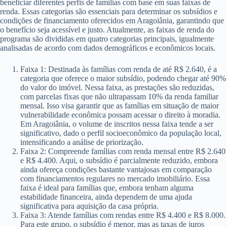
beneficiar diferentes perfis de famílias com base em suas faixas de
renda. Essas categorias são essenciais para determinar os subsídios e
condições de financiamento oferecidos em Aragoiânia, garantindo que
o benefício seja acessível e justo. Atualmente, as faixas de renda do
programa são divididas em quatro categorias principais, igualmente
analisadas de acordo com dados demográficos e econômicos locais.
Faixa 1: Destinada às famílias com renda de até R$ 2.640, é a
categoria que oferece o maior subsídio, podendo chegar até 90%
do valor do imóvel. Nessa faixa, as prestações são reduzidas,
com parcelas fixas que não ultrapassam 10% da renda familiar
mensal. Isso visa garantir que as famílias em situação de maior
vulnerabilidade econômica possam acessar o direito à moradia.
Em Aragoiânia, o volume de inscritos nessa faixa tende a ser
significativo, dado o perfil socioeconômico da população local,
intensificando a análise de priorização.
Faixa 2: Compreende famílias com renda mensal entre R$ 2.640
e R$ 4.400. Aqui, o subsídio é parcialmente reduzido, embora
ainda ofereça condições bastante vantajosas em comparação
com financiamentos regulares no mercado imobiliário. Essa
faixa é ideal para famílias que, embora tenham alguma
estabilidade financeira, ainda dependem de uma ajuda
significativa para aquisição da casa própria.
Faixa 3: Atende famílias com rendas entre R$ 4.400 e R$ 8.000.
Para este grupo, o subsídio é menor, mas as taxas de juros