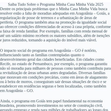
Saiba Tudo Sobre o Programa Minha Casa Minha Vida 2025
Dentre os principais problemas que o Minha Casa Minha Vida busca
resolver estão a falta de moradias adequadas em Aragoiânia – Goiás, a
regularização de posse de terrenos e a urbanização de áreas de
periferia. O programa também atua na promoção da igualdade social
ao oferecer condições diferenciadas de acesso à casa própria, conforme
a faixa de renda familiar. Por exemplo, famílias com renda mensal de
até um salário mínimo recebem os maiores subsídios, além de isenções
e juros reduzidos, tornando a aquisição do imóvel mais viável.
O impacto social do programa em Aragoiânia – GO é notório,
influenciando tanto as famílias contempladas quanto o
desenvolvimento geral das cidades beneficiadas. Em cidades como
Recife, no estado de Pernambuco, por exemplo, o programa garantiu
não só moradia para milhares de pessoas como também contribuiu para
a revitalização de áreas urbanas antes degradadas. Diversas famílias
que moravam em condições precárias, como em áreas de alagamento
ou à beira de morros, conseguiram sair dessas situações de risco e se
estabelecer em residências seguras e bem localizadas, como também
em Aragoiânia – GO.
Ainda, o programa em Goiás tem papel fundamental na economia
brasileira, promovendo investimentos no setor de construção civil,
gerando emprego e renda para milhões de trabalhadores ao longo dos