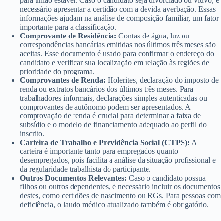
para união estável. Caso o candidato seja divorciado ou viúvo, é
necessário apresentar a certidão com a devida averbação. Essas
informações ajudam na análise de composição familiar, um fator
importante para a classificação.
Comprovante de Residência:
Contas de água, luz ou
correspondências bancárias emitidas nos últimos três meses são
aceitas. Esse documento é usado para confirmar o endereço do
candidato e verificar sua localização em relação às regiões de
prioridade do programa.
Comprovantes de Renda:
Holerites, declaração do imposto de
renda ou extratos bancários dos últimos três meses. Para
trabalhadores informais, declarações simples autenticadas ou
comprovantes de autônomo podem ser apresentados. A
comprovação de renda é crucial para determinar a faixa de
subsídio e o modelo de financiamento adequado ao perfil do
inscrito.
Carteira de Trabalho e Previdência Social (CTPS):
A
carteira é importante tanto para empregados quanto
desempregados, pois facilita a análise da situação profissional e
da regularidade trabalhista do participante.
Outros Documentos Relevantes:
Caso o candidato possua
filhos ou outros dependentes, é necessário incluir os documentos
destes, como certidões de nascimento ou RGs. Para pessoas com
deficiência, o laudo médico atualizado também é obrigatório.