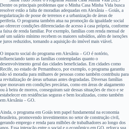
Dentre os principais problemas que o Minha Casa Minha Vida busca
resolver estão a falta de moradias adequadas em Alexânia – Goiás, a
regularização de posse de terrenos e a urbanização de áreas de
periferia. O programa também atua na promoção da igualdade social
ao oferecer condições diferenciadas de acesso à casa própria, conforme
a faixa de renda familiar. Por exemplo, famílias com renda mensal de
até um salário mínimo recebem os maiores subsídios, além de isenções
e juros reduzidos, tornando a aquisição do imóvel mais viável.
O impacto social do programa em Alexânia – GO é notório,
influenciando tanto as famílias contempladas quanto o
desenvolvimento geral das cidades beneficiadas. Em cidades como
Recife, no estado de Pernambuco, por exemplo, o programa garantiu
não só moradia para milhares de pessoas como também contribuiu para
a revitalização de áreas urbanas antes degradadas. Diversas famílias
que moravam em condições precárias, como em áreas de alagamento
ou à beira de morros, conseguiram sair dessas situações de risco e se
estabelecer em residências seguras e bem localizadas, como também
em Alexânia – GO.
Ainda, o programa em Goiás tem papel fundamental na economia
brasileira, promovendo investimentos no setor de construção civil,
gerando emprego e renda para milhões de trabalhadores ao longo dos
anos. Essa interação entre o social e o econômico em GO, reforça sua