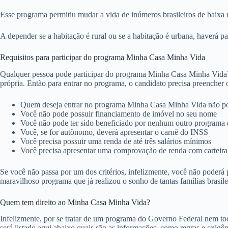
Esse programa permitiu mudar a vida de inúmeros brasileiros de baixa r
A depender se a habitação é rural ou se a habitação é urbana, haverá par
Requisitos para participar do programa Minha Casa Minha Vida
Qualquer pessoa pode participar do programa Minha Casa Minha Vida? N
própria. Então para entrar no programa, o candidato precisa preencher o
Quem deseja entrar no programa Minha Casa Minha Vida não po
Você não pode possuir financiamento de imóvel no seu nome
Você não pode ter sido beneficiado por nenhum outro programa 
Você, se for autônomo, deverá apresentar o carnê do INSS
Você precisa possuir uma renda de até três salários mínimos
Você precisa apresentar uma comprovação de renda com carteira 
Se você não passa por um dos critérios, infelizmente, você não poderá 
maravilhoso programa que já realizou o sonho de tantas famílias brasile
Quem tem direito ao Minha Casa Minha Vida?
Infelizmente, por se tratar de um programa do Governo Federal nem toda
será listado aqui abaixo quais são as informações, como regras e exig