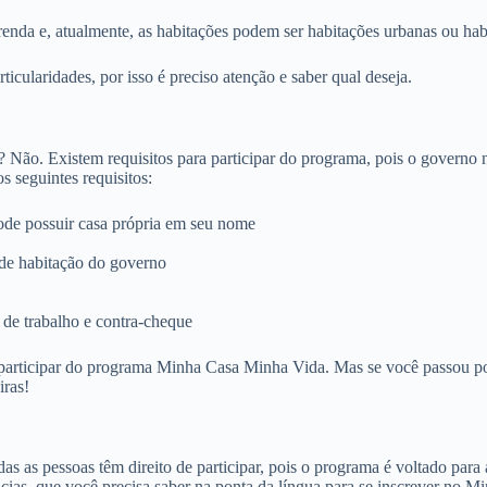
enda e, atualmente, as habitações podem ser habitações urbanas ou habi
ticularidades, por isso é preciso atenção e saber qual deseja.
ão. Existem requisitos para participar do programa, pois o governo n
s seguintes requisitos:
de possuir casa própria em seu nome
de habitação do governo
de trabalho e contra-cheque
participar do programa Minha Casa Minha Vida. Mas se você passou por t
iras!
s as pessoas têm direito de participar, pois o programa é voltado para
ências, que você precisa saber na ponta da língua para se inscrever n