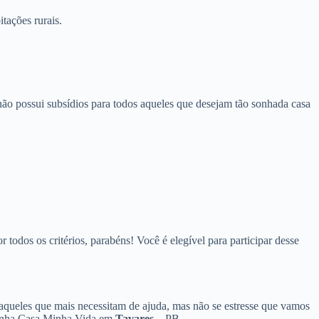
tações rurais.
ão possui subsídios para todos aqueles que desejam tão sonhada casa
odos os critérios, parabéns! Você é elegível para participar desse
 aqueles que mais necessitam de ajuda, mas não se estresse que vamos
o Minha Casa Minha Vida em
Tavares
– PB.