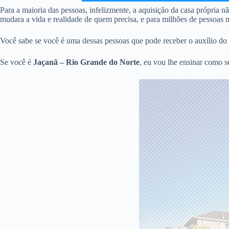
Para a maioria das pessoas, infelizmente, a aquisição da casa própria 
mudara a vida e realidade de quem precisa, e para milhões de pessoas no
Você sabe se você é uma dessas pessoas que pode receber o auxílio do 
Se você é
Jaçanã – Rio Grande do Norte
, eu vou lhe ensinar como 