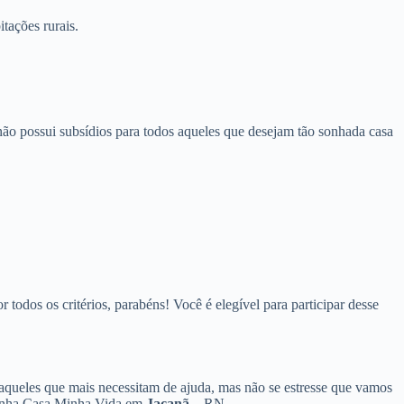
tações rurais.
ão possui subsídios para todos aqueles que desejam tão sonhada casa
odos os critérios, parabéns! Você é elegível para participar desse
 aqueles que mais necessitam de ajuda, mas não se estresse que vamos
o Minha Casa Minha Vida em
Jaçanã
– RN.