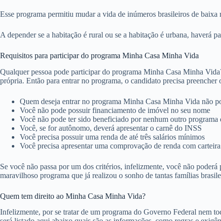
Esse programa permitiu mudar a vida de inúmeros brasileiros de baixa r
A depender se a habitação é rural ou se a habitação é urbana, haverá par
Requisitos para participar do programa Minha Casa Minha Vida
Qualquer pessoa pode participar do programa Minha Casa Minha Vida? N
própria. Então para entrar no programa, o candidato precisa preencher o
Quem deseja entrar no programa Minha Casa Minha Vida não po
Você não pode possuir financiamento de imóvel no seu nome
Você não pode ter sido beneficiado por nenhum outro programa 
Você, se for autônomo, deverá apresentar o carnê do INSS
Você precisa possuir uma renda de até três salários mínimos
Você precisa apresentar uma comprovação de renda com carteira 
Se você não passa por um dos critérios, infelizmente, você não poderá 
maravilhoso programa que já realizou o sonho de tantas famílias brasile
Quem tem direito ao Minha Casa Minha Vida?
Infelizmente, por se tratar de um programa do Governo Federal nem toda
será listado aqui abaixo quais são as informações, como regras e exig