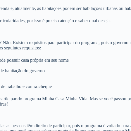
enda e, atualmente, as habitações podem ser habitações urbanas ou habi
ticularidades, por isso é preciso atenção e saber qual deseja.
ão. Existem requisitos para participar do programa, pois o governo n
s seguintes requisitos:
de possuir casa própria em seu nome
de habitação do governo
de trabalho e contra-cheque
participar do programa Minha Casa Minha Vida. Mas se você passou por t
iras!
s as pessoas têm direito de participar, pois o programa é voltado para
ências, que você precisa saber na ponta da língua para se inscrever n