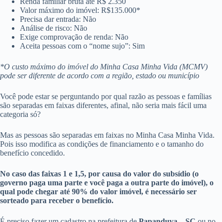
Renda familiar bruta até R$ 2.350
Valor máximo do imóvel: R$135.000*
Precisa dar entrada: Não
Análise de risco: Não
Exige comprovação de renda: Não
Aceita pessoas com o “nome sujo”: Sim
*O custo máximo do imóvel do Minha Casa Minha Vida (MCMV)
pode ser diferente de acordo com a região, estado ou município
Você pode estar se perguntando por qual razão as pessoas e famílias
são separadas em faixas diferentes, afinal, não seria mais fácil uma
categoria só?
Mas as pessoas são separadas em faixas no Minha Casa Minha Vida.
Pois isso modifica as condições de financiamento e o tamanho do
benefício concedido.
No caso das faixas 1 e 1,5, por causa do valor do subsídio (o
governo paga uma parte e você paga a outra parte do imóvel), o
qual pode chegar até 90% do valor imóvel, é necessário ser
sorteado para receber o benefício.
É preciso fazer um cadastro na prefeitura de
Papanduva – SC
ou no