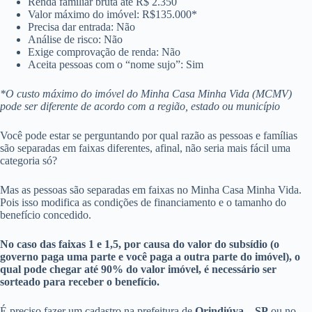
Renda familiar bruta até R$ 2.350
Valor máximo do imóvel: R$135.000*
Precisa dar entrada: Não
Análise de risco: Não
Exige comprovação de renda: Não
Aceita pessoas com o “nome sujo”: Sim
*O custo máximo do imóvel do Minha Casa Minha Vida (MCMV)
pode ser diferente de acordo com a região, estado ou município
Você pode estar se perguntando por qual razão as pessoas e famílias
são separadas em faixas diferentes, afinal, não seria mais fácil uma
categoria só?
Mas as pessoas são separadas em faixas no Minha Casa Minha Vida.
Pois isso modifica as condições de financiamento e o tamanho do
benefício concedido.
No caso das faixas 1 e 1,5, por causa do valor do subsídio (o
governo paga uma parte e você paga a outra parte do imóvel), o
qual pode chegar até 90% do valor imóvel, é necessário ser
sorteado para receber o benefício.
É preciso fazer um cadastro na prefeitura de
Orindiúva – SP
ou no