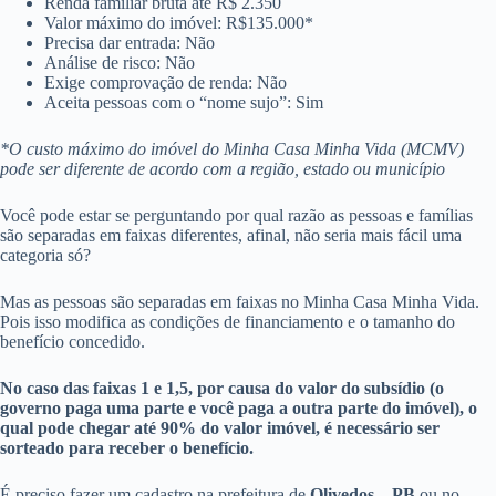
Renda familiar bruta até R$ 2.350
Valor máximo do imóvel: R$135.000*
Precisa dar entrada: Não
Análise de risco: Não
Exige comprovação de renda: Não
Aceita pessoas com o “nome sujo”: Sim
*O custo máximo do imóvel do Minha Casa Minha Vida (MCMV)
pode ser diferente de acordo com a região, estado ou município
Você pode estar se perguntando por qual razão as pessoas e famílias
são separadas em faixas diferentes, afinal, não seria mais fácil uma
categoria só?
Mas as pessoas são separadas em faixas no Minha Casa Minha Vida.
Pois isso modifica as condições de financiamento e o tamanho do
benefício concedido.
No caso das faixas 1 e 1,5, por causa do valor do subsídio (o
governo paga uma parte e você paga a outra parte do imóvel), o
qual pode chegar até 90% do valor imóvel, é necessário ser
sorteado para receber o benefício.
É preciso fazer um cadastro na prefeitura de
Olivedos – PB
ou no