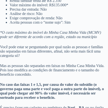
Renda familiar bruta até R$ 2.350
Valor máximo do imóvel: R$135.000*
Precisa dar entrada: Não
Análise de risco: Não
Exige comprovação de renda: Não
Aceita pessoas com o “nome sujo”: Sim
*O custo máximo do imóvel do Minha Casa Minha Vida (MCMV)
pode ser diferente de acordo com a região, estado ou município
Você pode estar se perguntando por qual razão as pessoas e famílias
são separadas em faixas diferentes, afinal, não seria mais fácil uma
categoria só?
Mas as pessoas são separadas em faixas no Minha Casa Minha Vida.
Pois isso modifica as condições de financiamento e o tamanho do
benefício concedido.
No caso das faixas 1 e 1,5, por causa do valor do subsídio (o
governo paga uma parte e você paga a outra parte do imóvel), o
qual pode chegar até 90% do valor imóvel, é necessário ser
sorteado para receber o benefício.
É preciso fazer um cadastro na prefeitura de
Itagi – BA
ou no órgão