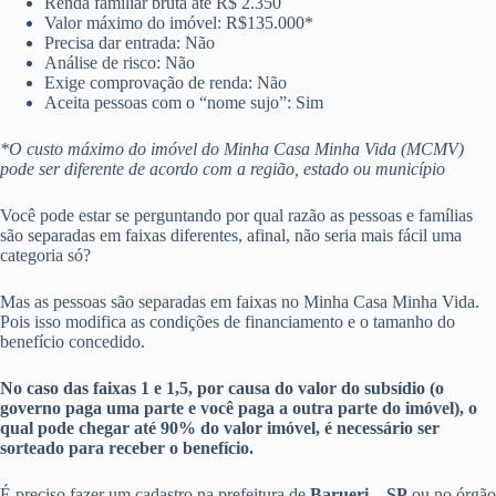
Renda familiar bruta até R$ 2.350
Valor máximo do imóvel: R$135.000*
Precisa dar entrada: Não
Análise de risco: Não
Exige comprovação de renda: Não
Aceita pessoas com o “nome sujo”: Sim
*O custo máximo do imóvel do Minha Casa Minha Vida (MCMV)
pode ser diferente de acordo com a região, estado ou município
Você pode estar se perguntando por qual razão as pessoas e famílias
são separadas em faixas diferentes, afinal, não seria mais fácil uma
categoria só?
Mas as pessoas são separadas em faixas no Minha Casa Minha Vida.
Pois isso modifica as condições de financiamento e o tamanho do
benefício concedido.
No caso das faixas 1 e 1,5, por causa do valor do subsídio (o
governo paga uma parte e você paga a outra parte do imóvel), o
qual pode chegar até 90% do valor imóvel, é necessário ser
sorteado para receber o benefício.
É preciso fazer um cadastro na prefeitura de
Barueri – SP
ou no órgão