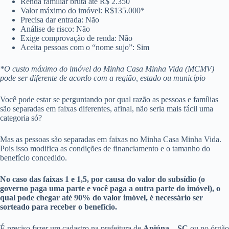
Renda familiar bruta até R$ 2.350
Valor máximo do imóvel: R$135.000*
Precisa dar entrada: Não
Análise de risco: Não
Exige comprovação de renda: Não
Aceita pessoas com o “nome sujo”: Sim
*O custo máximo do imóvel do Minha Casa Minha Vida (MCMV)
pode ser diferente de acordo com a região, estado ou município
Você pode estar se perguntando por qual razão as pessoas e famílias
são separadas em faixas diferentes, afinal, não seria mais fácil uma
categoria só?
Mas as pessoas são separadas em faixas no Minha Casa Minha Vida.
Pois isso modifica as condições de financiamento e o tamanho do
benefício concedido.
No caso das faixas 1 e 1,5, por causa do valor do subsídio (o
governo paga uma parte e você paga a outra parte do imóvel), o
qual pode chegar até 90% do valor imóvel, é necessário ser
sorteado para receber o benefício.
É preciso fazer um cadastro na prefeitura de
Apiúna – SC
ou no órgão